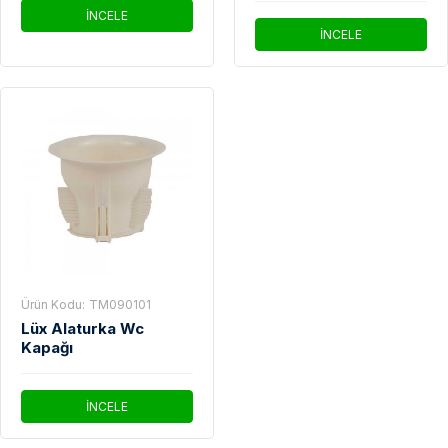
İNCELE
İNCELE
Ürün Kodu:
TM090101
Lüx Alaturka Wc
Kapağı
İNCELE