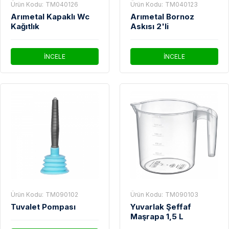
Ürün Kodu:
TM040126
Ürün Kodu:
TM040123
Arımetal Kapaklı Wc
Arımetal Bornoz
Kağıtlık
Askısı 2'li
İNCELE
İNCELE
Ürün Kodu:
TM090102
Ürün Kodu:
TM090103
Tuvalet Pompası
Yuvarlak Şeffaf
Maşrapa 1,5 L