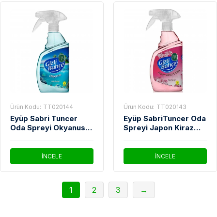
Ürün Kodu:
TT020144
Ürün Kodu:
TT020143
Eyüp Sabri Tuncer
Eyüp SabriTuncer Oda
Oda Spreyi Okyanus
Spreyi Japon Kiraz
Ferahlığı 500 Ml
Çiçeği 500 Ml
İNCELE
İNCELE
1
2
3
→