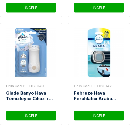
İNCELE
İNCELE
Ürün Kodu:
TT020148
Ürün Kodu:
TT020147
Glade Banyo Hava
Febreze Hava
Temizleyici Cihaz +
Ferahlatıcı Araba
Yedek Temiz Çarşaf
Kokusu Okyanus
Ferahlığı Koku 10 Ml
Esintisi 2 Ml
İNCELE
İNCELE