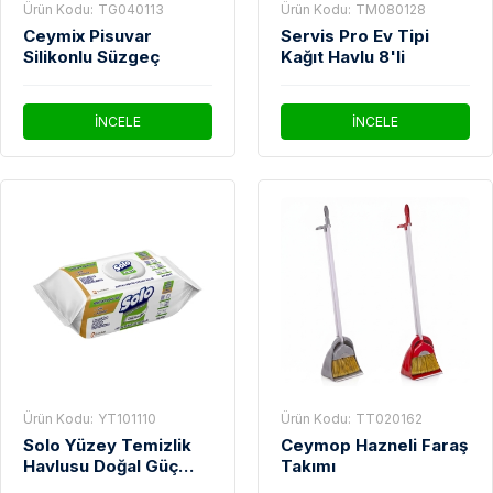
Ürün Kodu:
TG040113
Ürün Kodu:
TM080128
Ceymix Pisuvar
Servis Pro Ev Tipi
Silikonlu Süzgeç
Kağıt Havlu 8'li
İNCELE
İNCELE
Ürün Kodu:
YT101110
Ürün Kodu:
TT020162
Solo Yüzey Temizlik
Ceymop Hazneli Faraş
Havlusu Doğal Güç
Takımı
Beyaz Sabun Ferahlığı