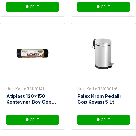
İNCELE
İNCELE
Ürün Kodu:
TM110141
Ürün Kodu:
TM080126
Atiplast 120x150
Palex Krom Pedallı
Konteyner Boy Çöp
Çöp Kovası 5 Lt
Poşeti 1000 Gr Siyah
İNCELE
İNCELE