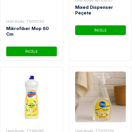
Ürün Kodu:
MT010121
Mixed Dispenser
Peçete
Ürün Kodu:
TG010133
Mikrofiber Mop 60
İNCELE
Cm
İNCELE
Ürün Kodu:
TT100195
Ürün Kodu:
TT070225