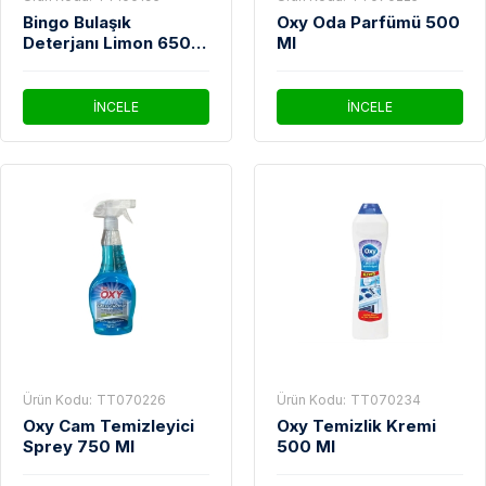
Bingo Bulaşık
Oxy Oda Parfümü 500
Deterjanı Limon 650
Ml
Gr
İNCELE
İNCELE
Ürün Kodu:
TT070226
Ürün Kodu:
TT070234
Oxy Cam Temizleyici
Oxy Temizlik Kremi
Sprey 750 Ml
500 Ml