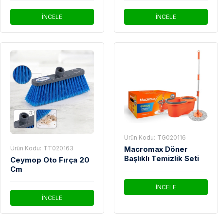
100'lü
İNCELE
İNCELE
Ürün Kodu:
TG020116
Macromax Döner
Ürün Kodu:
TT020163
Başlıklı Temizlik Seti
Ceymop Oto Fırça 20
Cm
İNCELE
İNCELE