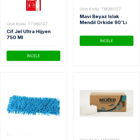
Ürün Kodu:
TM080127
Mavi Beyaz Islak
Mendil Orkide 90'Lı
Ürün Kodu:
TT060137
Cif Jel Ultra Hijyen
750 Ml
İNCELE
İNCELE