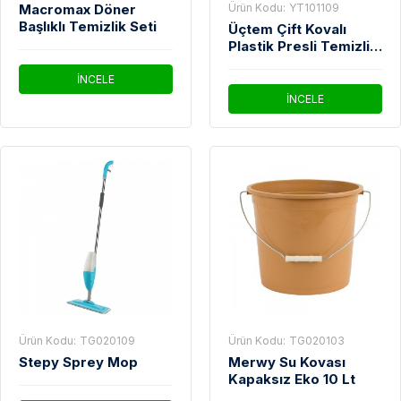
Macromax Döner
Ürün Kodu:
YT101109
Başlıklı Temizlik Seti
Üçtem Çift Kovalı
Plastik Presli Temizlik
Arabası Seti
İNCELE
İNCELE
Ürün Kodu:
TG020109
Ürün Kodu:
TG020103
Stepy Sprey Mop
Merwy Su Kovası
Kapaksız Eko 10 Lt