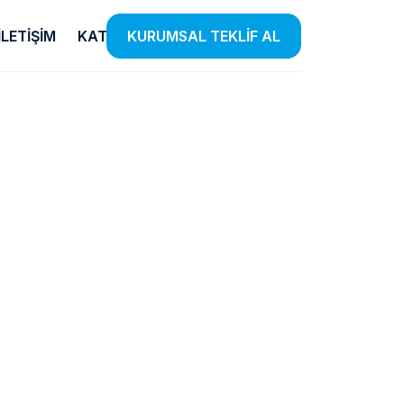
İLETIŞIM
KATALOG
KURUMSAL TEKLİF AL
Temizlik
E-Ticaret
Ürünleri
Listensi
iye
el
Etkin Temizlik Çözümleri Sunan
Farklı Kategorilerde Binlerce
 Insan
Ürünlerle Hijyen Standartlarınızı
Ürünü Listensi Güvencesiyle
lendiriyoruz.
Yükseltiyoruz.
Satışa Sunuyoruz.