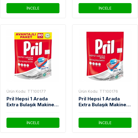
Kapsül
İNCELE
İNCELE
Ürün Kodu:
TT100177
Ürün Kodu:
TT100176
Pril Hepsi 1 Arada
Pril Hepsi 1 Arada
Extra Bulaşık Makinesi
Extra Bulaşık Makinesi
Deterjanı 80'Li
Deterjanı 45'Li
İNCELE
İNCELE