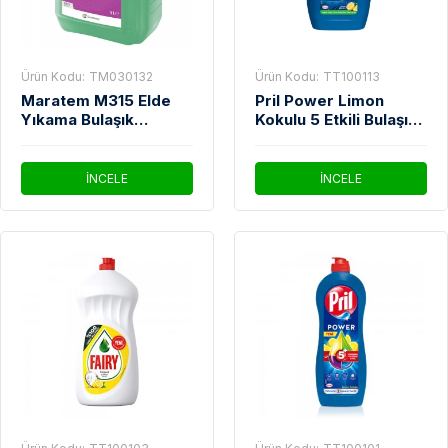
Ürün Kodu:
TM030132
Ürün Kodu:
TT100113
Maratem M315 Elde
Pril Power Limon
Yıkama Bulaşık
Kokulu 5 Etkili Bulaşık
Deterjanı 5 Lt
Deterjanı 1350 Ml
İNCELE
İNCELE