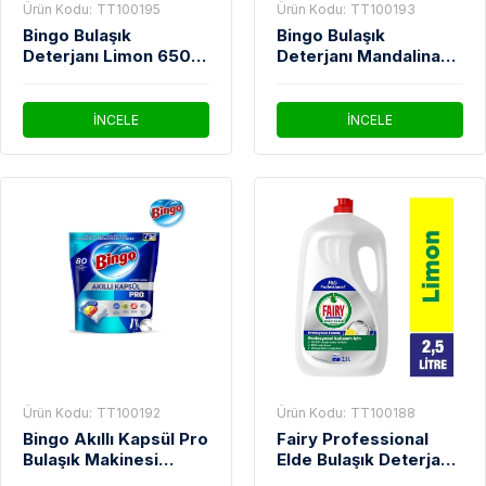
Ürün Kodu:
TT100195
Ürün Kodu:
TT100193
Bingo Bulaşık
Bingo Bulaşık
Deterjanı Limon 650
Deterjanı Mandalina
Gr
650 Gr
İNCELE
İNCELE
Ürün Kodu:
TT100192
Ürün Kodu:
TT100188
Bingo Akıllı Kapsül Pro
Fairy Professional
Bulaşık Makinesi
Elde Bulaşık Deterjanı
Tableti 80'li
2,5 litre