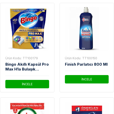
Ürün Kodu:
TT100179
Ürün Kodu:
TT100150
Bingo Akıllı Kapsül Pro
Finish Parlatıcı 800 Ml
Max H1a Bulaşık
Makinesi Tableti 40'Lı
İNCELE
İNCELE