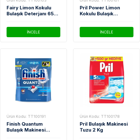
Ürün Kodu:
TT100103
Ürün Kodu:
TT100101
Fairy Limon Kokulu
Pril Power Limon
Bulaşık Deterjanı 650
Kokulu Bulaşık
Ml
Deterjanı 675 Gr
İNCELE
İNCELE
Ürün Kodu:
TT100191
Ürün Kodu:
TT100178
Finish Quantum
Pril Bulaşık Makinesi
Bulaşık Makinesi
Tuzu 2 Kg
Deterjanı Tableti 60'lı