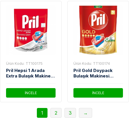
Ürün Kodu:
TT100175
Ürün Kodu:
TT100174
Pril Hepsi 1 Arada
Pril Gold Doypack
Extra Bulaşık Makinesi
Bulaşık Makinesi
Deterjanı 30'Lu
Deterjanı 70'Li
İNCELE
İNCELE
1
2
3
→