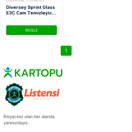
Ürün Kodu:
TT040102
Diversey Sprint Glass
E3C Cam Temizleyici
750 Ml
İNCELE
1
İhtiyacınız olan her alanda
yanınızdayız.