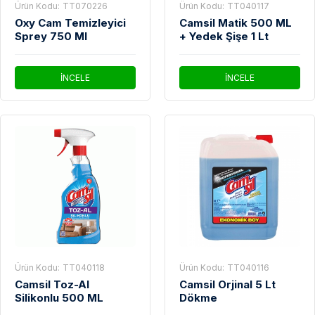
Ürün Kodu:
TT070226
Ürün Kodu:
TT040117
Oxy Cam Temizleyici
Camsil Matik 500 ML
Sprey 750 Ml
+ Yedek Şişe 1 Lt
İNCELE
İNCELE
Ürün Kodu:
TT040118
Ürün Kodu:
TT040116
Camsil Toz-Al
Camsil Orjinal 5 Lt
Silikonlu 500 ML
Dökme