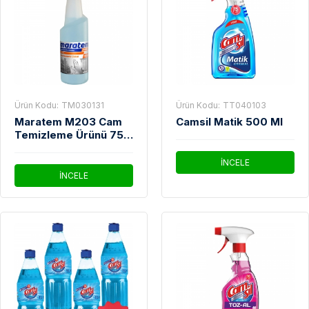
Ürün Kodu:
TM030131
Ürün Kodu:
TT040103
Maratem M203 Cam
Camsil Matik 500 Ml
Temizleme Ürünü 750
Ml
İNCELE
İNCELE