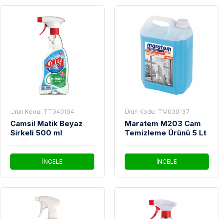
Ürün Kodu:
TT040104
Ürün Kodu:
TM030137
Camsil Matik Beyaz
Maratem M203 Cam
Sirkeli 500 ml
Temizleme Ürünü 5 Lt
İNCELE
İNCELE