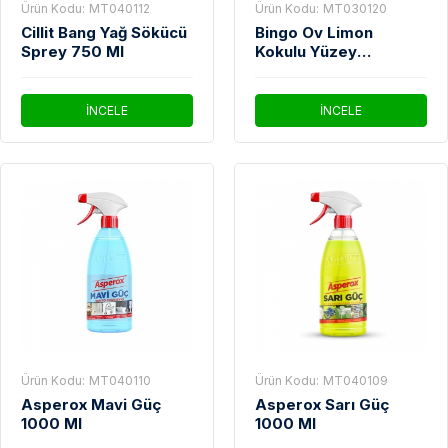
Ürün Kodu:
MT040112
Ürün Kodu:
MT030120
Cillit Bang Yağ Sökücü
Bingo Ov Limon
Sprey 750 Ml
Kokulu Yüzey
Temizleyici 500 Gr
İNCELE
İNCELE
Ürün Kodu:
MT040110
Ürün Kodu:
MT040109
Asperox Mavi Güç
Asperox Sarı Güç
1000 Ml
1000 Ml