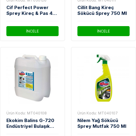
Ürün Kodu:
MT030126
Ürün Kodu:
MT040111
Cif Perfect Power
Cillit Bang Kireç
Sprey Kireç & Pas 435
Sökücü Sprey 750 Ml
Ml
İNCELE
İNCELE
Ürün Kodu:
MT040108
Ürün Kodu:
MT040107
Ekokim Balins G-720
Nilem Yağ Sökücü
Endüstriyel Bulaşık
Sprey Mutfak 750 Ml
Makinesi Kireç