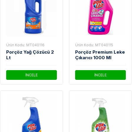
Ürün Kodu:
MT040116
Ürün Kodu:
MT040115
Porçöz Yağ Çözücü 2
Porçöz Premium Leke
Lt
Çıkarıcı 1000 Ml
İNCELE
İNCELE