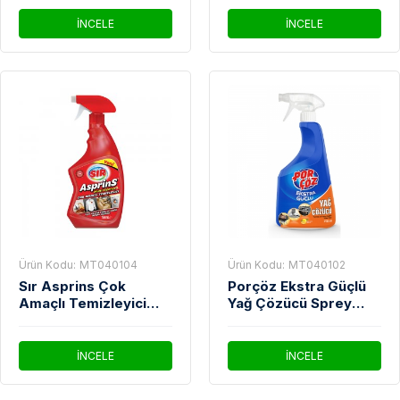
Çözücü 5 Lt
İNCELE
İNCELE
Ürün Kodu:
MT040104
Ürün Kodu:
MT040102
Sır Asprins Çok
Porçöz Ekstra Güçlü
Amaçlı Temizleyici
Yağ Çözücü Sprey
750 Ml
Narenciye Kokulu 750
Ml
İNCELE
İNCELE