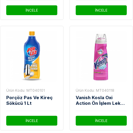
İNCELE
İNCELE
Ürün Kodu:
MT040101
Ürün Kodu:
MT040118
Porçöz Pas Ve Kireç
Vanish Kosla Oxi
Sökücü 1 Lt
Action Ön İşlem Leke
Çıkarıcı Jel 200 Ml
İNCELE
İNCELE