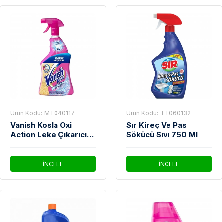
Ürün Kodu:
MT040117
Ürün Kodu:
TT060132
Vanish Kosla Oxi
Sır Kireç Ve Pas
Action Leke Çıkarıcı
Sökücü Sıvı 750 Ml
Halı Sprey 500 Ml
İNCELE
İNCELE