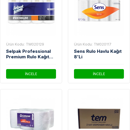
Ürün Kodu:
TM020129
Ürün Kodu:
TM020117
Selpak Professional
Sens Rulo Havlu Kağıt
Premium Rulo Kağıt
8'Li
Havlu 8'li Paket
İNCELE
İNCELE