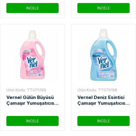
İNCELE
İNCELE
Ürün Kodu:
TT070199
Ürün Kodu:
TT070198
Vernel Gülün Büyüsü
Vernel Deniz Esintisi
Çamaşır Yumuşatıcısı
Çamaşır Yumuşatıcısı
3 Lt
3 Lt
İNCELE
İNCELE