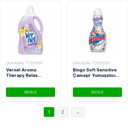
Ürün Kodu:
TT070197
Ürün Kodu:
TT070131
Vernel Aroma
Bingo Soft Sensitive
Therapy Relax
Çamaşır Yumuşatıcı
Çamaşır Yumuşatıcı 3
1440 Ml
Lt
İNCELE
İNCELE
1
2
→