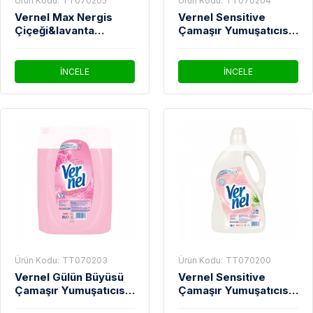
Ürün Kodu:
TT070205
Ürün Kodu:
TT070204
Vernel Max Nergis
Vernel Sensitive
Çiçeği&lavanta
Çamaşır Yumuşatıcısı
Çamaşır Yumuşatıcı
5 Lt
1440 Ml
İNCELE
İNCELE
Ürün Kodu:
TT070203
Ürün Kodu:
TT070200
Vernel Gülün Büyüsü
Vernel Sensitive
Çamaşır Yumuşatıcısı
Çamaşır Yumuşatıcısı
5 Lt
3 Lt