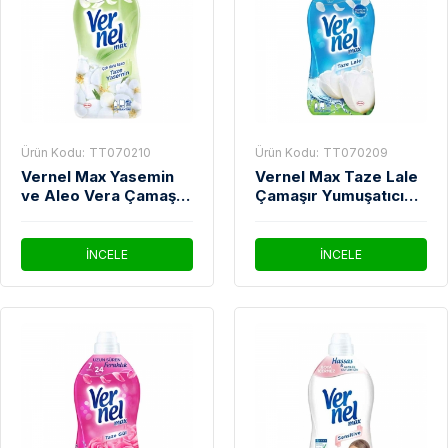
Ürün Kodu:
TT070210
Ürün Kodu:
TT070209
Vernel Max Yasemin
Vernel Max Taze Lale
ve Aleo Vera Çamaşır
Çamaşır Yumuşatıcı
Yumuşatıcı 1440 Ml
1440 Ml
İNCELE
İNCELE