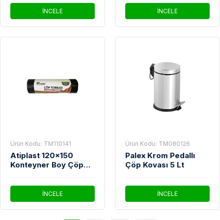
İNCELE
İNCELE
Ürün Kodu:
TM110141
Ürün Kodu:
TM080126
Atiplast 120x150
Palex Krom Pedallı
Konteyner Boy Çöp
Çöp Kovası 5 Lt
Poşeti 1000 Gr Siyah
İNCELE
İNCELE