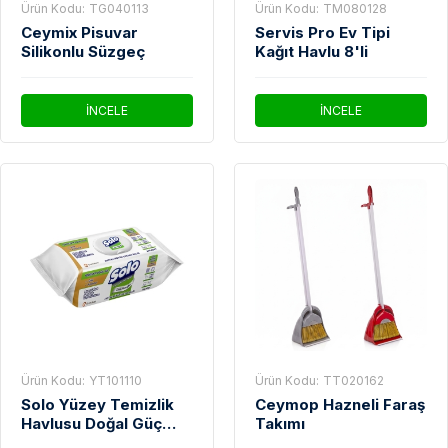
Ürün Kodu:
TG040113
Ürün Kodu:
TM080128
Ceymix Pisuvar
Servis Pro Ev Tipi
Silikonlu Süzgeç
Kağıt Havlu 8'li
İNCELE
İNCELE
Ürün Kodu:
YT101110
Ürün Kodu:
TT020162
Solo Yüzey Temizlik
Ceymop Hazneli Faraş
Havlusu Doğal Güç
Takımı
Beyaz Sabun Ferahlığı