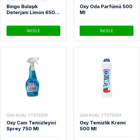
Bingo Bulaşık
Oxy Oda Parfümü 500
Deterjanı Limon 650
Ml
Gr
İNCELE
İNCELE
Ürün Kodu:
TT070226
Ürün Kodu:
TT070234
Oxy Cam Temizleyici
Oxy Temizlik Kremi
Sprey 750 Ml
500 Ml