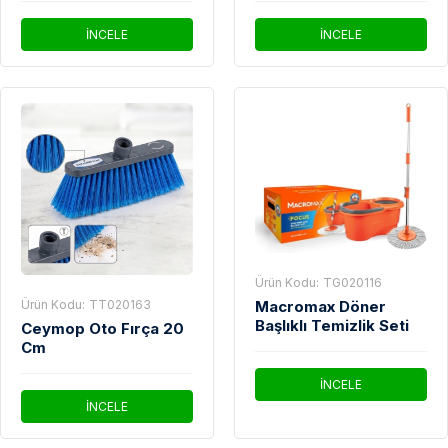
100'lü
İNCELE
İNCELE
Ürün Kodu:
TG020116
Macromax Döner
Ürün Kodu:
TT020163
Başlıklı Temizlik Seti
Ceymop Oto Fırça 20
Cm
İNCELE
İNCELE