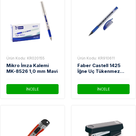
Ürün Kodu:
KR020155
Ürün Kodu:
KR910611
Mikro İmza Kalemi
Faber Castell 1425
MK-8526 1,0 mm Mavi
İğne Uç Tükenmez
Kalem Mavi
İNCELE
İNCELE