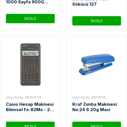
1000 Sayfa 900G
Sökücü 127
Mavi
İNCELE
İNCELE
Ürün Kodu:
KR150514
Ürün Kodu:
KR110112
Casio Hesap Makinesi
Kraf Zımba Makinesi
Bilimsel Fx-82Ms - 2 -
No:24 6 20g Mavi
W - DT - AR Siyah
İNCELE
İNCELE