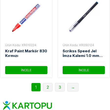
Ürün Kodu:
KR010224
Ürün Kodu:
KR090124
Kraf Paint Markör 830
Scrikss Speed Jel
Kırmızı
İmza Kalemi 1.0 mm
Mavi
İNCELE
İNCELE
1
2
3
→