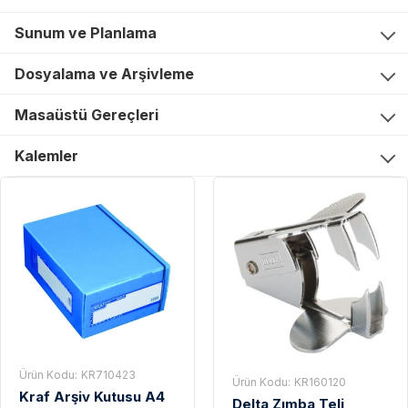
Sunum ve Planlama
Dosyalama ve Arşivleme
Masaüstü Gereçleri
Kalemler
Ürün Kodu:
KR710423
Ürün Kodu:
KR160120
Kraf Arşiv Kutusu A4
Delta Zımba Teli