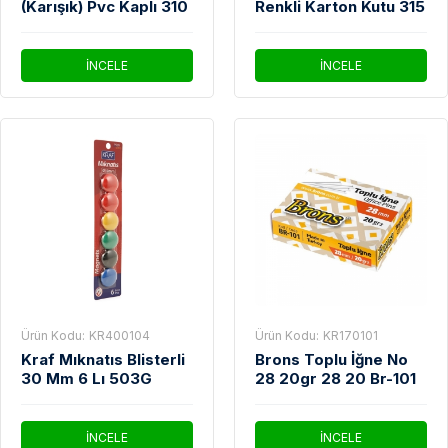
(Karışık) Pvc Kaplı 310
Renkli Karton Kutu 315
İNCELE
İNCELE
Ürün Kodu:
KR400104
Ürün Kodu:
KR170101
Kraf Mıknatıs Blisterli
Brons Toplu İğne No
30 Mm 6 Lı 503G
28 20gr 28 20 Br-101
İNCELE
İNCELE