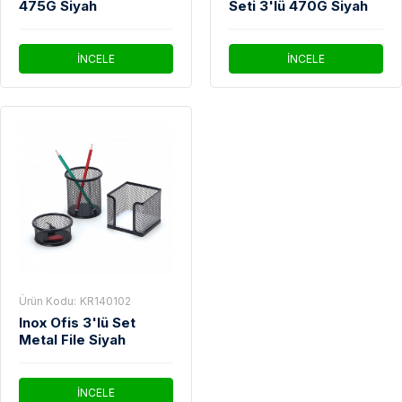
475G Siyah
Seti 3'lü 470G Siyah
İNCELE
İNCELE
Ürün Kodu:
KR140102
Inox Ofis 3'lü Set
Metal File Siyah
İNCELE