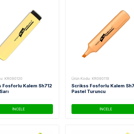
u:
KR090120
Ürün Kodu:
KR090119
s Fosforlu Kalem Sh712
Scrikss Fosforlu Kalem Sh
Sarı
Pastel Turuncu
İNCELE
İNCELE