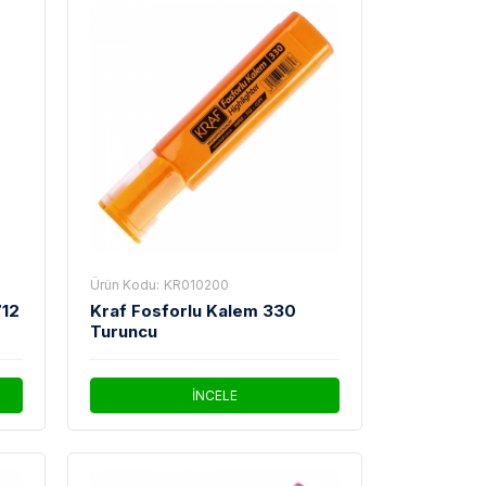
Ürün Kodu:
KR010200
712
Kraf Fosforlu Kalem 330
Turuncu
İNCELE