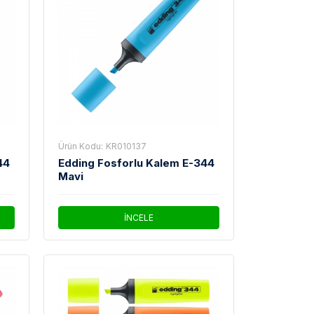
Ürün Kodu:
KR010137
44
Edding Fosforlu Kalem E-344
Mavi
İNCELE