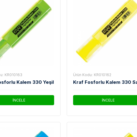
u:
KR010163
Ürün Kodu:
KR010162
osforlu Kalem 330 Yeşil
Kraf Fosforlu Kalem 330 Sa
İNCELE
İNCELE