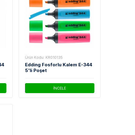
Ürün Kodu:
KR010135
44
Edding Fosforlu Kalem E-344
5'li Poşet
İNCELE