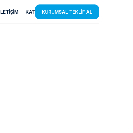
İLETIŞIM
KATALOG
KURUMSAL TEKLİF AL
Temizlik
E-Ticaret
Ürünleri
Listensi
iye
el
Etkin Temizlik Çözümleri Sunan
Farklı Kategorilerde Binlerce
 Insan
Ürünlerle Hijyen Standartlarınızı
Ürünü Listensi Güvencesiyle
lendiriyoruz.
Yükseltiyoruz.
Satışa Sunuyoruz.