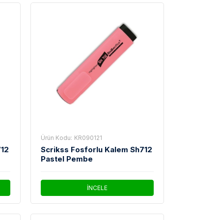
Ürün Kodu:
KR090121
712
Scrikss Fosforlu Kalem Sh712
Pastel Pembe
İNCELE