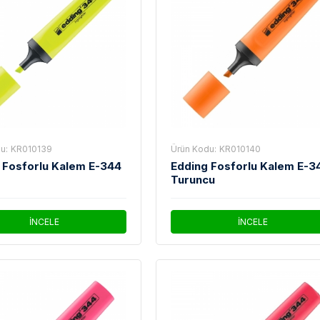
u:
KR010139
Ürün Kodu:
KR010140
 Fosforlu Kalem E-344
Edding Fosforlu Kalem E-3
Turuncu
İNCELE
İNCELE