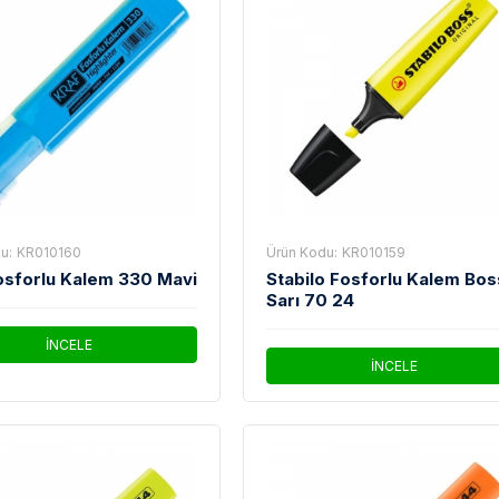
u:
KR010160
Ürün Kodu:
KR010159
osforlu Kalem 330 Mavi
Stabilo Fosforlu Kalem Bos
Sarı 70 24
İNCELE
İNCELE