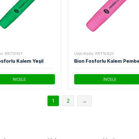
u:
KR710421
Ürün Kodu:
KR710420
osforlu Kalem Yeşil
Bion Fosforlu Kalem Pemb
İNCELE
İNCELE
1
2
→