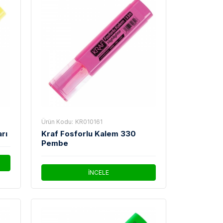
Ürün Kodu:
KR010161
rı
Kraf Fosforlu Kalem 330
Pembe
İNCELE