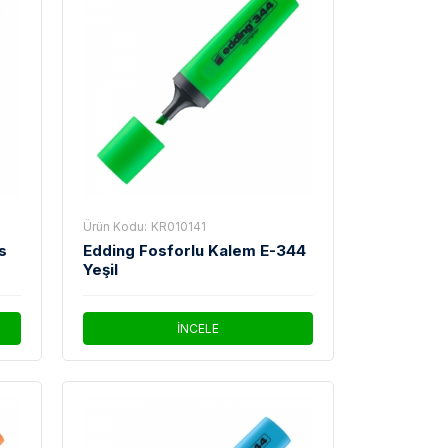
Ürün Kodu:
KR010141
s
Edding Fosforlu Kalem E-344
Yeşil
İNCELE