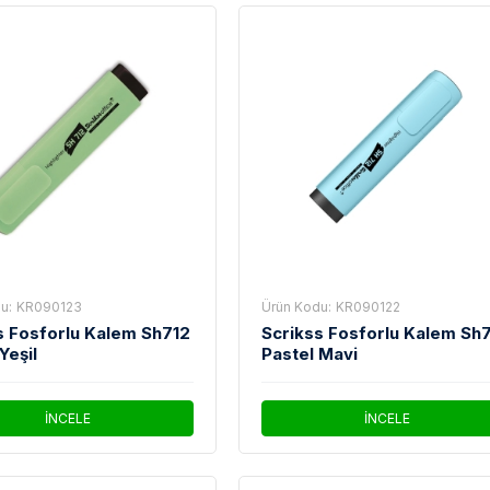
u:
KR090123
Ürün Kodu:
KR090122
s Fosforlu Kalem Sh712
Scrikss Fosforlu Kalem Sh
Yeşil
Pastel Mavi
İNCELE
İNCELE