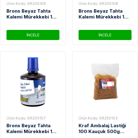
Ürün Kodu:
KR200109
Ürün Kodu:
KR200108
Brons Beyaz Tahta
Brons Beyaz Tahta
Kalemi Mürekkebi 100
Kalemi Mürekkebi 100
cc Kırmızı BR-355
cc Siyah BR-353
İNCELE
İNCELE
Ürün Kodu:
KR200107
Ürün Kodu:
KR250103
Brons Beyaz Tahta
Kraf Ambalaj Lastiği
Kalemi Mürekkebi 100
100 Kauçuk 500g
cc Mavi BR-354
950G