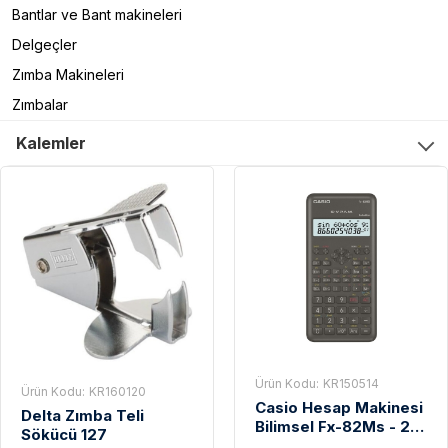
Bantlar ve Bant makineleri
Delgeçler
Zımba Makineleri
Zımbalar
Kalemler
Ürün Kodu:
KR150514
Ürün Kodu:
KR160120
Casio Hesap Makinesi
Delta Zımba Teli
Bilimsel Fx-82Ms - 2 -
Sökücü 127
W - DT - AR Siyah