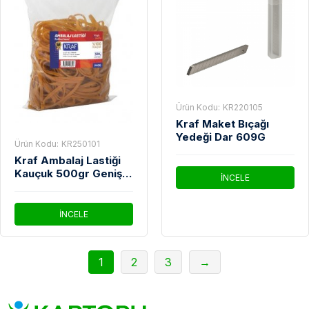
Ürün Kodu:
KR220105
Kraf Maket Bıçağı
Yedeği Dar 609G
Ürün Kodu:
KR250101
Kraf Ambalaj Lastiği
Kauçuk 500gr Geniş
İNCELE
940g
İNCELE
1
2
3
→