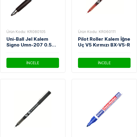
Ürün Kodu:
KR080105
Ürün Kodu:
KR060111
Uni-Ball Jel Kalem
Pilot Roller Kalem İğne
Signo Umn-207 0.5
Uç V5 Kırmızı BX-V5-R
Siyah
İNCELE
İNCELE