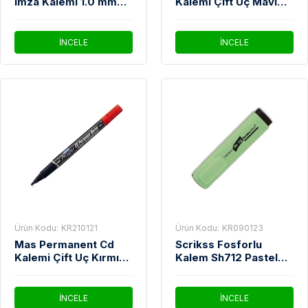
İmza Kalemi 1.0 mm
Kalemi Çift Uç Mavi
Mavi
6414
İNCELE
İNCELE
Ürün Kodu:
KR210121
Ürün Kodu:
KR090123
Mas Permanent Cd
Scrikss Fosforlu
Kalemi Çift Uç Kırmızı
Kalem Sh712 Pastel
6414
Yeşil
İNCELE
İNCELE