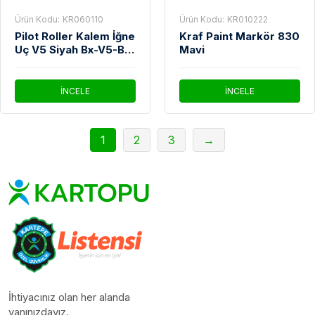
Ürün Kodu:
KR060110
Ürün Kodu:
KR010222
Pilot Roller Kalem İğne
Kraf Paint Markör 830
Uç V5 Siyah Bx-V5-B-
Mavi
E
İNCELE
İNCELE
1
2
3
→
İhtiyacınız olan her alanda
yanınızdayız.