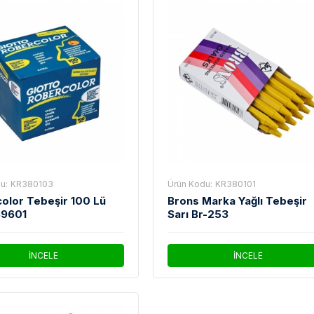
u:
KR380103
Ürün Kodu:
KR380101
olor Tebeşir 100 Lü
Brons Marka Yağlı Tebeşir
39601
Sarı Br-253
İNCELE
İNCELE