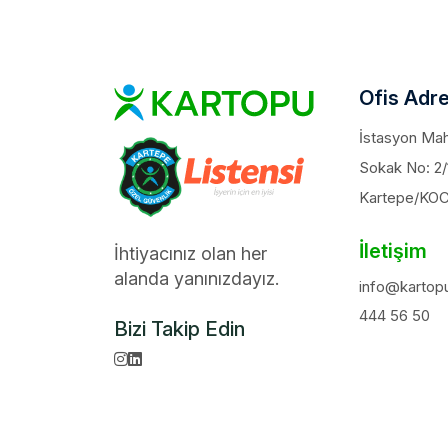
Ofis Adre
İstasyon Maha
Sokak No: 2/
Kartepe/KO
İletişim
İhtiyacınız olan her
alanda yanınızdayız.
info@kartopu
444 56 50
Bizi Takip Edin