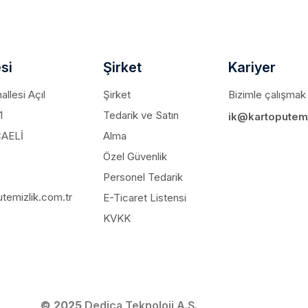
si
Şirket
Kariyer
llesi Açıl
Şirket
Bizimle çalışmak 
1
Tedarik ve Satın
ik@kartoputemi
CAELİ
Alma
Özel Güvenlik
Personel Tedarik
temizlik.com.tr
E-Ticaret Listensi
KVKK
© 2025
Dedica Teknoloji A.Ş.