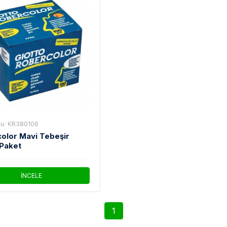
u:
KR380106
olor Mavi Tebeşir
 Paket
İNCELE
1