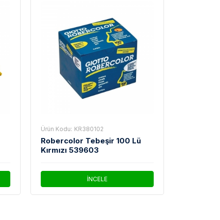
Ürün Kodu:
KR380102
Robercolor Tebeşir 100 Lü
Kırmızı 539603
İNCELE