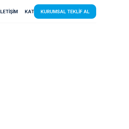
İLETIŞIM
KATALOG
KURUMSAL TEKLİF AL
Temizlik
E-Ticaret
Ürünleri
Listensi
iye
el
Etkin Temizlik Çözümleri Sunan
Farklı Kategorilerde Binlerce
 Insan
Ürünlerle Hijyen Standartlarınızı
Ürünü Listensi Güvencesiyle
lendiriyoruz.
Yükseltiyoruz.
Satışa Sunuyoruz.