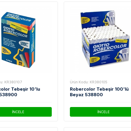
u:
KR380107
Ürün Kodu:
KR380105
olor Tebeşir 10'lu
Robercolor Tebeşir 100'lü
 538900
Beyaz 538800
İNCELE
İNCELE