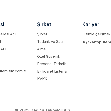
si
Şirket
Kariyer
llesi Açıl
Şirket
Bizimle çalışmak 
1
Tedarik ve Satın
ik@kartoputemi
CAELİ
Alma
Özel Güvenlik
Personel Tedarik
temizlik.com.tr
E-Ticaret Listensi
KVKK
© 2025
Dedica Teknoloji A.Ş.