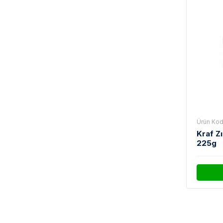
Ürün Kod
Kraf Z
225g