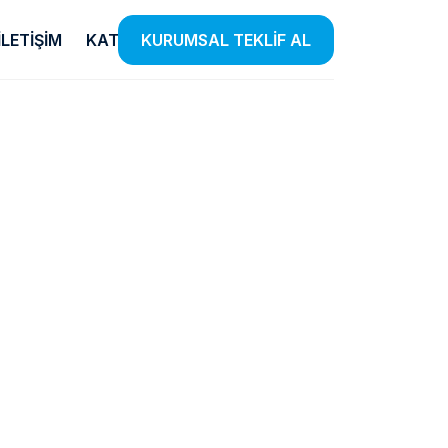
İLETIŞIM
KATALOG
KURUMSAL TEKLİF AL
Temizlik
E-Ticaret
Ürünleri
Listensi
iye
el
Etkin Temizlik Çözümleri Sunan
Farklı Kategorilerde Binlerce
 Insan
Ürünlerle Hijyen Standartlarınızı
Ürünü Listensi Güvencesiyle
lendiriyoruz.
Yükseltiyoruz.
Satışa Sunuyoruz.