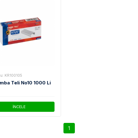
u:
KR100105
ımba Teli No10 1000 Li
İNCELE
1