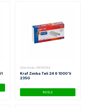
Ürün Kodu:
KR100104
51
Kraf Zımba Teli 24 6 1000'li
235G
İNCELE