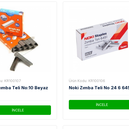
u:
KR100107
Ürün Kodu:
KR100106
Zımba Teli No:10 Beyaz
Noki Zımba Teli No 24 6 64
İNCELE
İNCELE