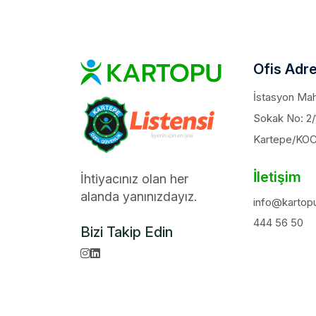
Ofis Adre
İstasyon Maha
Sokak No: 2/
Kartepe/KO
İletişim
İhtiyacınız olan her
alanda yanınızdayız.
info@kartopu
444 56 50
Bizi Takip Edin