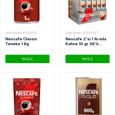
Ürün Kodu:
KV202111
Ürün Kodu:
KV202107
Nescafe Classic
Nescafe 2'si 1 Arada
Teneke 1 Kg
Kahve 10 gr 56'lı
Paket
İNCELE
İNCELE