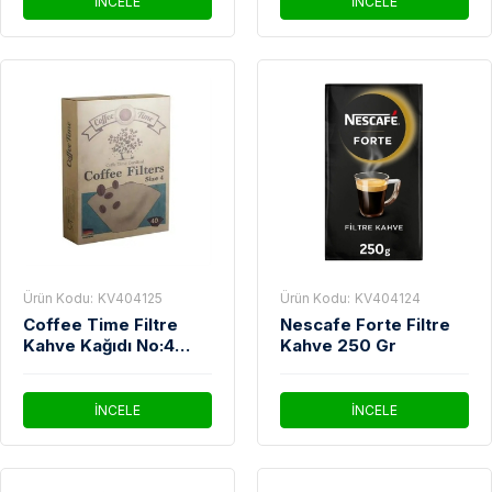
İNCELE
İNCELE
Ürün Kodu:
KV404125
Ürün Kodu:
KV404124
Coffee Time Filtre
Nescafe Forte Filtre
Kahve Kağıdı No:4
Kahve 250 Gr
40'Lı
İNCELE
İNCELE