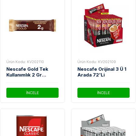
Ürün Kodu:
KV202110
Ürün Kodu:
KV202109
Nescafe Gold Tek
Nescafe Orijinal 3 Ü 1
Kullanımlık 2 Gr
Arada 72'Li
100'Lü Paket
İNCELE
İNCELE