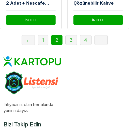
2 Adet + Nescafe
Çözünebilir Kahve
Kahve Kutusu Hediye
İNCELE
İNCELE
←
1
2
3
4
→
İhtiyacınız olan her alanda
yanınızdayız.
Bizi Takip Edin