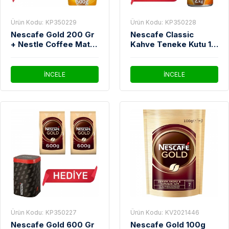
Ürün Kodu:
KP350229
Ürün Kodu:
KP350228
Nescafe Gold 200 Gr
Nescafe Classic
+ Nestle Coffee Mate
Kahve Teneke Kutu 1
Kahve Kreması 500
Kg + Nestle Coffee
Gr Alana Thermo mug
Mate Kahve Kreması
Termos Hediye
2 Kg Alana Nescafe
İNCELE
İNCELE
Çelik Termos 1,2 Lt
Tekli Hediye
Ürün Kodu:
KP350227
Ürün Kodu:
KV2021446
Nescafe Gold 600 Gr
Nescafe Gold 100g