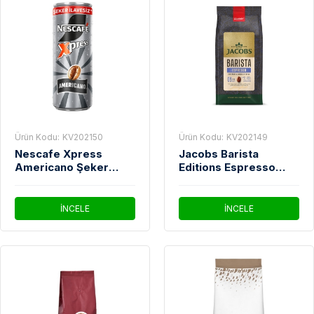
Ürün Kodu:
KV202150
Ürün Kodu:
KV202149
Nescafe Xpress
Jacobs Barista
Americano Şeker
Editions Espresso
İlavesiz 250 ml
Çekirdek Kahve 1 Kg
İNCELE
İNCELE