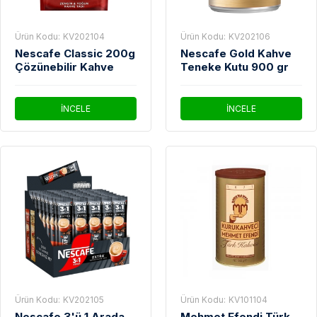
Ürün Kodu:
KV202104
Ürün Kodu:
KV202106
Nescafe Classic 200g
Nescafe Gold Kahve
Çözünebilir Kahve
Teneke Kutu 900 gr
İNCELE
İNCELE
Ürün Kodu:
KV202105
Ürün Kodu:
KV101104
Nescafe 3'ü 1 Arada
Mehmet Efendi Türk