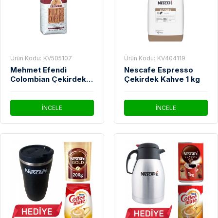
Ürün Kodu:
KV505107
Ürün Kodu:
KV404119
Mehmet Efendi
Nescafe Espresso
Colombian Çekirdek
Çekirdek Kahve 1 kg
Kahve 1000 gr
İNCELE
İNCELE