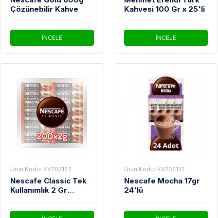
Çözünebilir Kahve
Kahvesi 100 Gr x 25'li
İNCELE
İNCELE
Ürün Kodu:
KV202127
Ürün Kodu:
KV202122
Nescafe Classic Tek
Nescafe Mocha 17gr
Kullanımlık 2 Gr
24'lü
200'Lü Paket