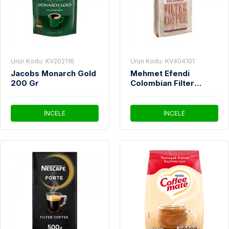
Ürün Kodu:
KV202116
Ürün Kodu:
KV404101
Jacobs Monarch Gold
Mehmet Efendi
200 Gr
Colombian Filter
Coffee 250 Gr
İNCELE
İNCELE