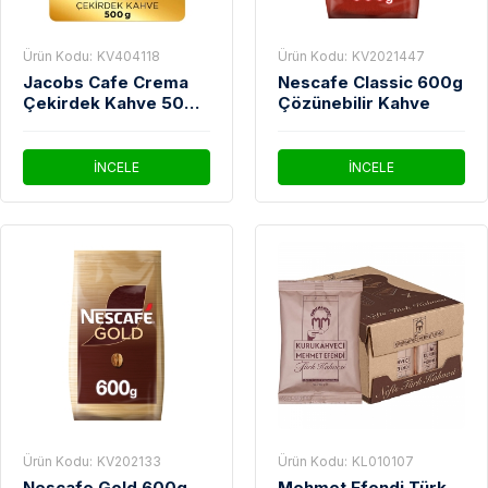
Ürün Kodu:
KV404118
Ürün Kodu:
KV2021447
Jacobs Cafe Crema
Nescafe Classic 600g
Çekirdek Kahve 500
Çözünebilir Kahve
gr
İNCELE
İNCELE
Ürün Kodu:
KV202133
Ürün Kodu:
KL010107
Nescafe Gold 600g
Mehmet Efendi Türk