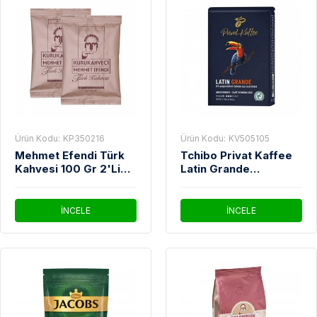
Ürün Kodu:
KP350216
Ürün Kodu:
KV505105
Mehmet Efendi Türk
Tchibo Privat Kaffee
Kahvesi 100 Gr 2'Li
Latin Grande
Paket
Çekirdek Kahve 500
Gr
İNCELE
İNCELE