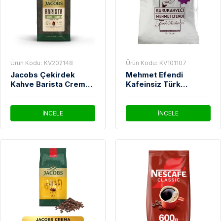
Ürün Kodu:
KV202148
Ürün Kodu:
KV101107
Jacobs Çekirdek
Mehmet Efendi
Kahve Barista Crema
Kafeinsiz Türk
İtaliano 1 Kg
Kahvesi 50 gr
İNCELE
İNCELE