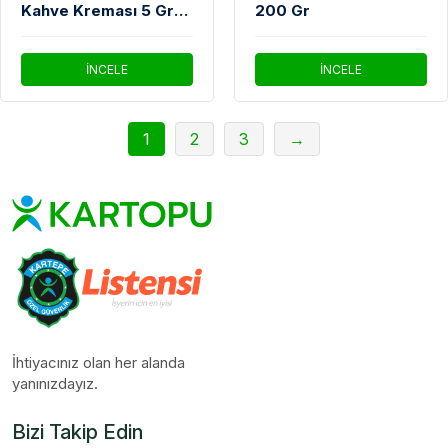
Kahve Kreması 5 Gr
200 Gr
100'lü Paket
İNCELE
İNCELE
1
2
3
→
İhtiyacınız olan her alanda
yanınızdayız.
Bizi Takip Edin