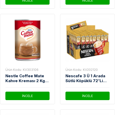
İNCELE
İNCELE
Ürün Kodu:
KV303106
Ürün Kodu:
KV202120
Nestle Coffee Mate
Nescafe 3 Ü 1 Arada
Kahve Kreması 2 Kg
Sütlü Köpüklü 72'Li
Teneke
Paket
İNCELE
İNCELE