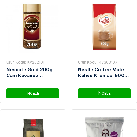
Ürün Kodu:
KV202101
Ürün Kodu:
KV303107
Nescafe Gold 200g
Nestle Coffee Mate
Cam Kavanoz
Kahve Kreması 900
Çözünebilir Kahve
Gr
İNCELE
İNCELE