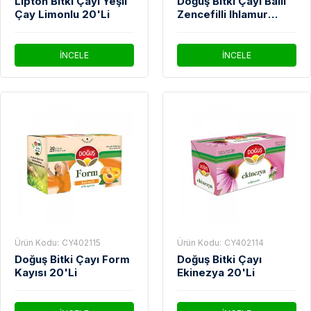
Lipton Bitki Çayı Yeşil
Doğuş Bitki Çayı Ballı
Çay Limonlu 20'Li
Zencefilli Ihlamur
20'Li
İNCELE
İNCELE
Ürün Kodu:
CY402115
Ürün Kodu:
CY402114
Doğuş Bitki Çayı Form
Doğuş Bitki Çayı
Kayısı 20'Li
Ekinezya 20'Li