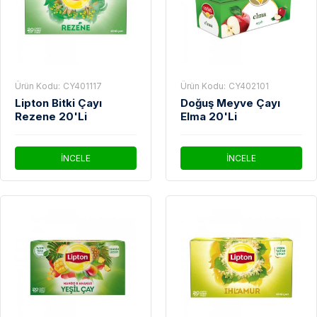
Ürün Kodu:
CY401117
Ürün Kodu:
CY402101
Lipton Bitki Çayı
Doğuş Meyve Çayı
Rezene 20'Li
Elma 20'Li
İNCELE
İNCELE