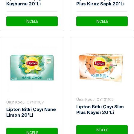
Kuşburnu 20'Li
Plus Kiraz Saplı 20'Li
İNCELE
İNCELE
Ürün Kodu:
CY401105
Ürün Kodu:
CY401107
Lipton Bitki Çayı Slim
Lipton Bitki Çayı Nane
Plus Kayısı 20'Li
Limon 20'Li
İNCELE
İNCELE