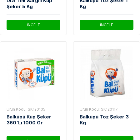
Dizi Tek Sargılı Küp
Balküpü Toz Şeker 1
Şeker 5 Kg
Kg
İNCELE
İNCELE
Ürün Kodu:
SK120105
Ürün Kodu:
SK120117
Balküpü Küp Şeker
Balküpü Toz Şeker 3
360'Lı 1000 Gr
Kg