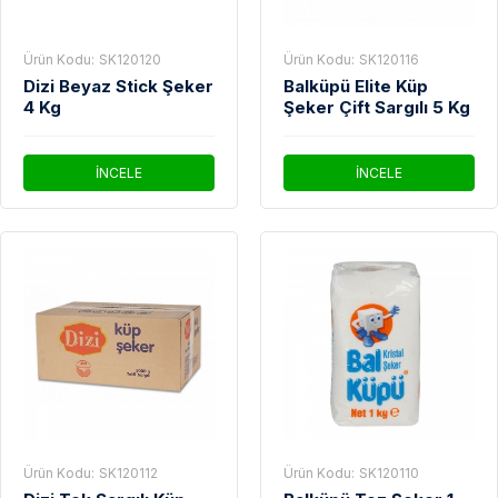
Ürün Kodu:
SK120120
Ürün Kodu:
SK120116
Dizi Beyaz Stick Şeker
Balküpü Elite Küp
4 Kg
Şeker Çift Sargılı 5 Kg
İNCELE
İNCELE
Ürün Kodu:
SK120112
Ürün Kodu:
SK120110