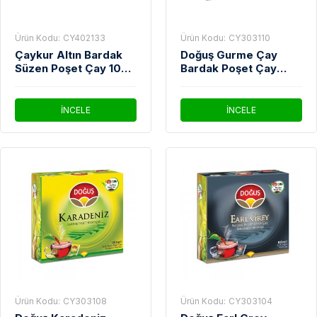
Ürün Kodu:
CY402133
Ürün Kodu:
CY303110
Çaykur Altın Bardak
Doğuş Gurme Çay
Süzen Poşet Çay 100'
Bardak Poşet Çay
lü
100'Lü
İNCELE
İNCELE
Ürün Kodu:
CY303108
Ürün Kodu:
CY303104