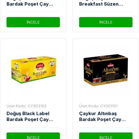
Bardak Poşet Çay
Breakfast Süzen
1000'Li
Poşet Çay 1000*1,5Gr
İNCELE
İNCELE
Ürün Kodu:
CY303102
Ürün Kodu:
CY301101
Doğuş Black Label
Çaykur Altınbaş
Bardak Poşet Çay
Bardak Poşet Çay
25'Li
20'Li 40 Gram
İNCELE
İNCELE