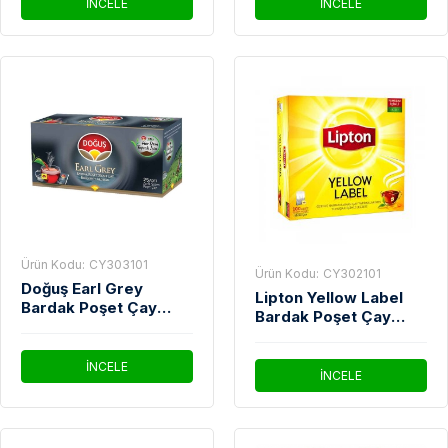
İNCELE
İNCELE
Ürün Kodu:
CY303101
Ürün Kodu:
CY302101
Doğuş Earl Grey
Lipton Yellow Label
Bardak Poşet Çay
Bardak Poşet Çay
25'Li
100'Lü
İNCELE
İNCELE