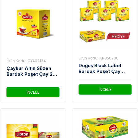
Ürün Kodu:
KP350230
Ürün Kodu:
CY402134
Doğuş Black Label
Çaykur Altın Süzen
Bardak Poşet Çay
Bardak Poşet Çay 2
100'Lü 5 Adet +
Gr 1000' Li
Doğuş Black Label
Demlik Poşet Çay 48'li
İNCELE
İNCELE
Paket Hediye