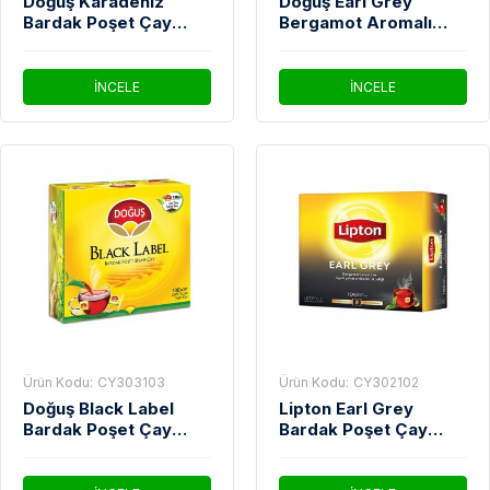
Doğuş Karadeniz
Doğuş Earl Grey
Bardak Poşet Çay
Bergamot Aromalı
100'Lü
Bardak Poşet Çay
100'Lü
İNCELE
İNCELE
Ürün Kodu:
CY303103
Ürün Kodu:
CY302102
Doğuş Black Label
Lipton Earl Grey
Bardak Poşet Çay
Bardak Poşet Çay
100'Lü
100'Lü