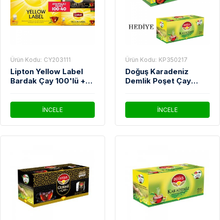
Ürün Kodu:
CY203111
Ürün Kodu:
KP350217
Lipton Yellow Label
Doğuş Karadeniz
Bardak Çay 100'lü +
Demlik Poşet Çay
Yellow Label 20'li +
48'Li (25'Li Bardak
Earl Grey 20'li
Poşet Çay Hediyeli)
İNCELE
İNCELE