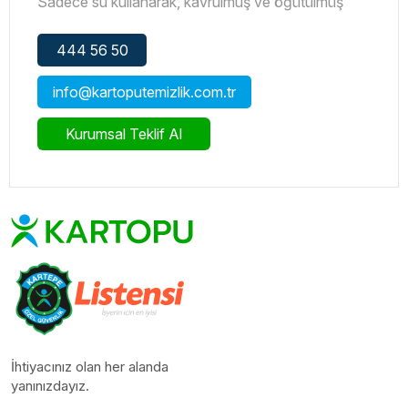
Sadece su kullanarak, kavrulmuş ve öğütülmüş
kahve çekirdeklerinin içinden en güzel kahve
özünü çıkarır
444 56 50
. Bu zengin kahve özünü, saf soğuk hava ile derin
info@kartoputemizlik.com.tr
dondurarak kurutur.
Böylece o taptaze kahve aromasını olduğu gibi
Kurumsal Teklif Al
saklar.
Bu teknoloji dünyada ilk olarak Nestlé tarafından
sadece NESCAFE Gold için icat edilmiştir.
Yani hazır kahve katkısızdır, %100 kahvedir.
Zengin aromanın keyfini çıkarmak için bir tatlı kaşığı
(2 g) NESCAFE Gold üzerine kaynatılıp 1 dakika
bekletilmiş 200 ml sıcak suyu ekleyin.
200 Gr Nescafe Gold
İhtiyacınız olan her alanda
yanınızdayız.