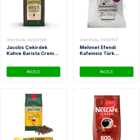
Ürün Kodu:
KV202148
Ürün Kodu:
KV101107
Jacobs Çekirdek
Mehmet Efendi
Kahve Barista Crema
Kafeinsiz Türk
İtaliano 1 Kg
Kahvesi 50 gr
İNCELE
İNCELE