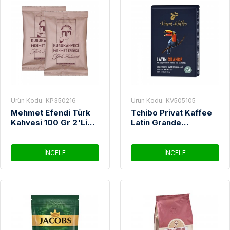
Ürün Kodu:
KP350216
Ürün Kodu:
KV505105
Mehmet Efendi Türk
Tchibo Privat Kaffee
Kahvesi 100 Gr 2'Li
Latin Grande
Paket
Çekirdek Kahve 500
Gr
İNCELE
İNCELE