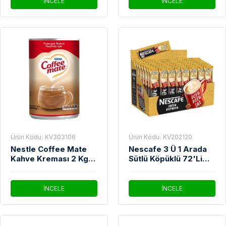
İNCELE
İNCELE
Ürün Kodu:
KV303106
Ürün Kodu:
KV202120
Nestle Coffee Mate
Nescafe 3 Ü 1 Arada
Kahve Kreması 2 Kg
Sütlü Köpüklü 72'Li
Teneke
Paket
İNCELE
İNCELE