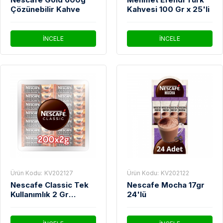
Çözünebilir Kahve
Kahvesi 100 Gr x 25'li
İNCELE
İNCELE
Ürün Kodu:
KV202127
Ürün Kodu:
KV202122
Nescafe Classic Tek
Nescafe Mocha 17gr
Kullanımlık 2 Gr
24'lü
200'Lü Paket