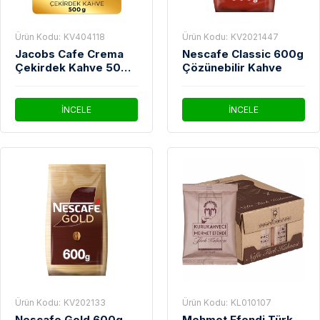
Ürün Kodu:
KV404118
Ürün Kodu:
KV2021447
Jacobs Cafe Crema
Nescafe Classic 600g
Çekirdek Kahve 500
Çözünebilir Kahve
gr
İNCELE
İNCELE
Ürün Kodu:
KV202133
Ürün Kodu:
KL010107
Nescafe Gold 600g
Mehmet Efendi Türk