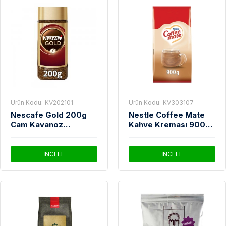
Ürün Kodu:
KV202101
Ürün Kodu:
KV303107
Nescafe Gold 200g
Nestle Coffee Mate
Cam Kavanoz
Kahve Kreması 900
Çözünebilir Kahve
Gr
İNCELE
İNCELE