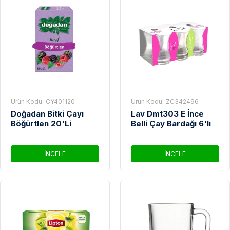
Ürün Kodu:
CY401120
Ürün Kodu:
ZC342496
Doğadan Bitki Çayı
Lav Dmt303 E İnce
Böğürtlen 20'Li
Belli Çay Bardağı 6'lı
İNCELE
İNCELE