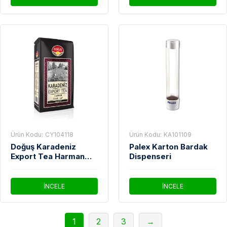
Ürün Kodu:
CY104118
Ürün Kodu:
KA101109
Doğuş Karadeniz
Palex Karton Bardak
Export Tea Harman
Dispenseri
Siyah Çay 1000 Gr
İNCELE
İNCELE
1
2
3
→