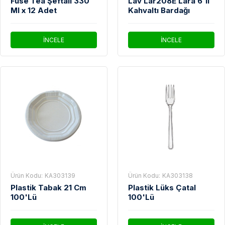
Fuse Tea Şeftali 330
Lav Lar208E Lara 6'lı
Ml x 12 Adet
Kahvaltı Bardağı
İNCELE
İNCELE
Ürün Kodu:
KA303139
Ürün Kodu:
KA303138
Plastik Tabak 21 Cm
Plastik Lüks Çatal
100'Lü
100'Lü