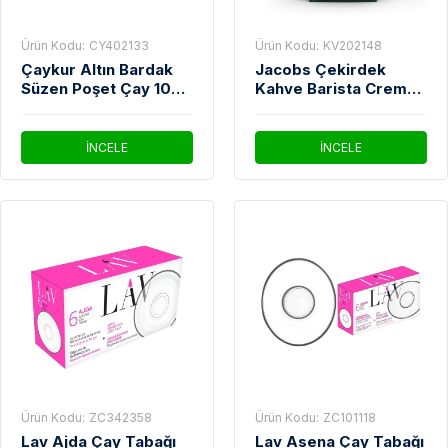
Ürün Kodu:
CY402133
Ürün Kodu:
KV202148
Çaykur Altın Bardak
Jacobs Çekirdek
Süzen Poşet Çay 100'
Kahve Barista Crema
lü
İtaliano 1 Kg
İNCELE
İNCELE
Ürün Kodu:
ZC342358
Ürün Kodu:
ZC101118
Lav Ajda Çay Tabağı
Lav Asena Çay Tabağı