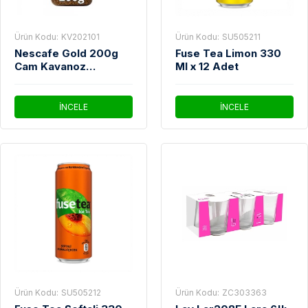
Ürün Kodu:
KV202101
Ürün Kodu:
SU505211
Nescafe Gold 200g
Fuse Tea Limon 330
Cam Kavanoz
Ml x 12 Adet
Çözünebilir Kahve
İNCELE
İNCELE
Ürün Kodu:
SU505212
Ürün Kodu:
ZC303363