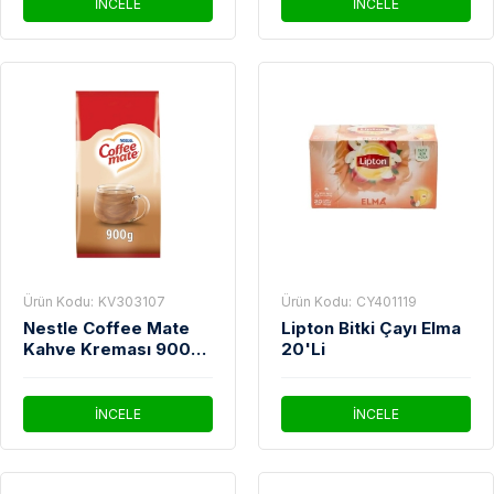
İNCELE
İNCELE
Ürün Kodu:
KV303107
Ürün Kodu:
CY401119
Nestle Coffee Mate
Lipton Bitki Çayı Elma
Kahve Kreması 900
20'Li
Gr
İNCELE
İNCELE