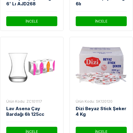
6' Lı AJD268
6lı
İNCELE
İNCELE
Ürün Kodu:
ZC101117
Ürün Kodu:
SK120120
Lav Asena Çay
Dizi Beyaz Stick Şeker
Bardağı 6lı 125cc
4 Kg
İNCELE
İNCELE