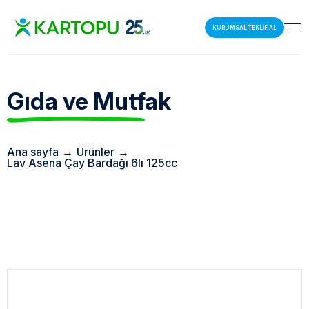
KURUMSAL TEKLİF AL
Gıda ve Mutfak
Ana sayfa
→
Ürünler
→
Lav Asena Çay Bardağı 6lı 125cc