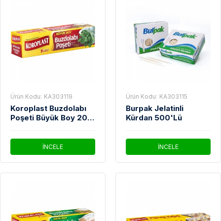
Ürün Kodu:
KA303119
Ürün Kodu:
KA303115
Koroplast Buzdolabı
Burpak Jelatinli
Poşeti Büyük Boy 20
Kürdan 500'Lü
Adet 30x45cm
İNCELE
İNCELE