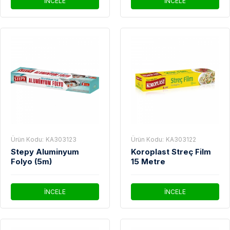
İNCELE
İNCELE
Ürün Kodu:
KA303123
Ürün Kodu:
KA303122
Stepy Aluminyum
Koroplast Streç Film
Folyo (5m)
15 Metre
İNCELE
İNCELE