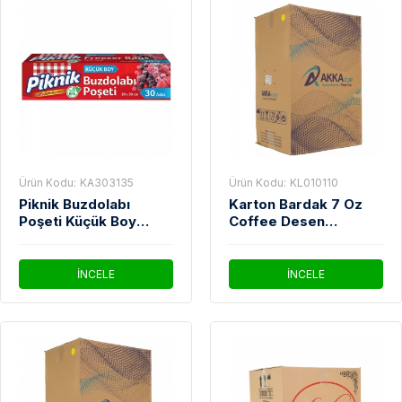
Ürün Kodu:
KA303135
Ürün Kodu:
KL010110
Piknik Buzdolabı
Karton Bardak 7 Oz
Poşeti Küçük Boy
Coffee Desen
30'lu
3.000'Li Koli
İNCELE
İNCELE