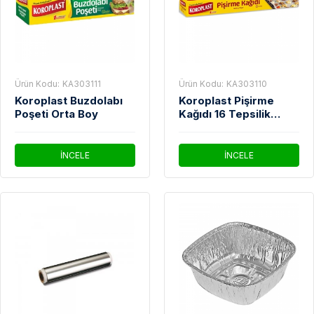
Ürün Kodu:
KA303111
Ürün Kodu:
KA303110
Koroplast Buzdolabı
Koroplast Pişirme
Poşeti Orta Boy
Kağıdı 16 Tepsilik
42*37 Cm
İNCELE
İNCELE