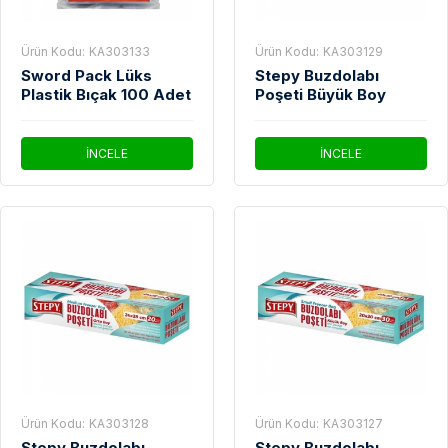
Ürün Kodu:
KA303133
Ürün Kodu:
KA303129
Sword Pack Lüks
Stepy Buzdolabı
Plastik Bıçak 100 Adet
Poşeti Büyük Boy
İNCELE
İNCELE
Ürün Kodu:
KA303128
Ürün Kodu:
KA303127
Stepy Buzdolabı
Stepy Buzdolabı