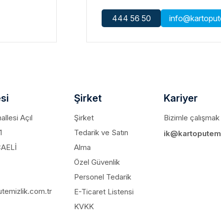
500'lü Burpak Jelatinli Kürdan
444 56 50
info@kartopute
si
Şirket
Kariyer
llesi Açıl
Şirket
Bizimle çalışmak 
1
Tedarik ve Satın
ik@kartoputemi
CAELİ
Alma
Özel Güvenlik
Personel Tedarik
temizlik.com.tr
E-Ticaret Listensi
KVKK