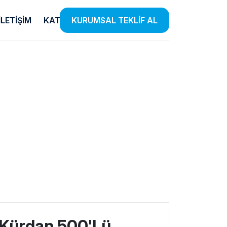
İLETIŞIM
KATALOG
KURUMSAL TEKLİF AL
Temizlik
E-Ticaret
Ürünleri
Listensi
iye
el
Etkin Temizlik Çözümleri Sunan
Farklı Kategorilerde Binlerce
 Insan
Ürünlerle Hijyen Standartlarınızı
Ürünü Listensi Güvencesiyle
lendiriyoruz.
Yükseltiyoruz.
Satışa Sunuyoruz.
i Kürdan 500'Lü