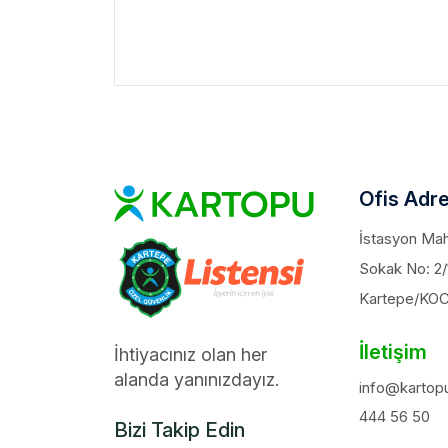
Ofis Adre
İstasyon Maha
Sokak No: 2/
Kartepe/KO
İletişim
İhtiyacınız olan her
alanda yanınızdayız.
info@kartopu
444 56 50
Bizi Takip Edin