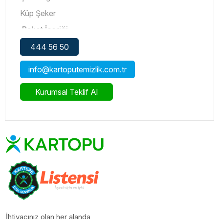
Küp Şeker
Paket İçeriği:
750 Gr Balküpü Küp Şeker
444 56 50
info@kartoputemizlik.com.tr
Kurumsal Teklif Al
İhtiyacınız olan her alanda