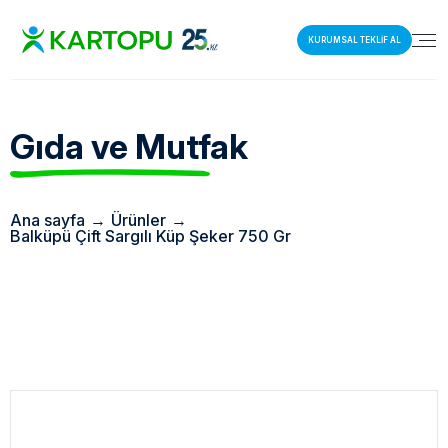
KURUMSAL TEKLİF AL
Gıda ve Mutfak
Ana sayfa
→
Ürünler
→
Balküpü Çift Sargılı Küp Şeker 750 Gr