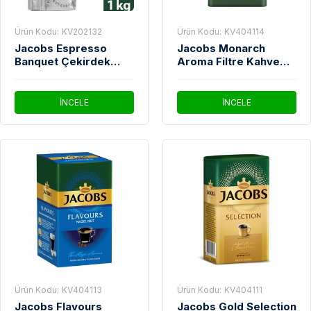
Ürün Kodu:
KV202132
Ürün Kodu:
KV404114
Jacobs Espresso
Jacobs Monarch
Banquet Çekirdek
Aroma Filtre Kahve
Kahve 1 Kg
500 Gr
İNCELE
İNCELE
Ürün Kodu:
KV404113
Ürün Kodu:
KV404111
Jacobs Flavours
Jacobs Gold Selection