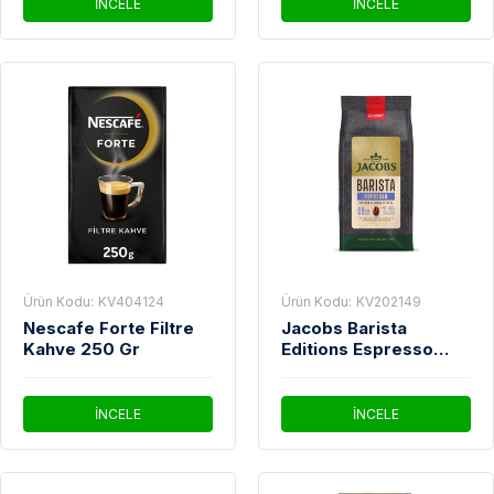
İNCELE
İNCELE
Ürün Kodu:
KV404124
Ürün Kodu:
KV202149
Nescafe Forte Filtre
Jacobs Barista
Kahve 250 Gr
Editions Espresso
Çekirdek Kahve 1 Kg
İNCELE
İNCELE