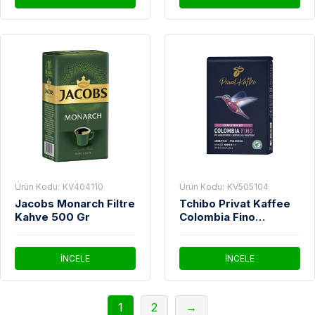
Ürün Kodu:
KV404110
Ürün Kodu:
KV505104
Jacobs Monarch Filtre
Tchibo Privat Kaffee
Kahve 500 Gr
Colombia Fino
Çekirdek Kahve 500
Gr (Kafeinsiz)
İNCELE
İNCELE
1
2
→