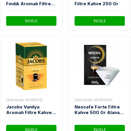
Fındık Aromalı Filtre
Filtre Kahve 250 Gr
Kahve 250 Gr
İNCELE
İNCELE
Ürün Kodu:
KV404112
Ürün Kodu:
KP450002
Jacobs Vanilya
Nescafe Forte Filtre
Aromalı Filtre Kahve
Kahve 500 Gr Alana
250 Gr
Filtre Kahve Kağıdı
40'Lı Paket Hediye
İNCELE
İNCELE