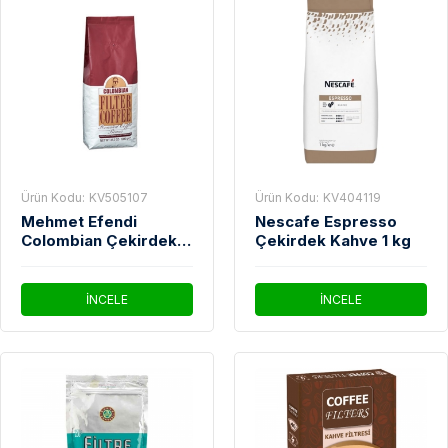
Ürün Kodu:
KV505107
Ürün Kodu:
KV404119
Mehmet Efendi
Nescafe Espresso
Colombian Çekirdek
Çekirdek Kahve 1 kg
Kahve 1000 gr
İNCELE
İNCELE