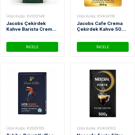
Ürün Kodu:
KV202148
Ürün Kodu:
KV404118
Jacobs Çekirdek
Jacobs Cafe Crema
Kahve Barista Crema
Çekirdek Kahve 500
İtaliano 1 Kg
gr
İNCELE
İNCELE
Ürün Kodu:
KV505105
Ürün Kodu:
KV404103