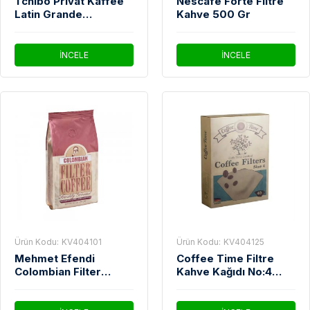
Tchibo Privat Kaffee
Nescafe Forte Filtre
Latin Grande
Kahve 500 Gr
Çekirdek Kahve 500
Gr
İNCELE
İNCELE
Ürün Kodu:
KV404101
Ürün Kodu:
KV404125
Mehmet Efendi
Coffee Time Filtre
Colombian Filter
Kahve Kağıdı No:4
Coffee 250 Gr
40'Lı