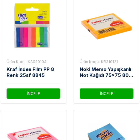
Ürün Kodu:
KA020104
Ürün Kodu:
KR310121
Kraf İndex Film PP 8
Noki Memo Yapışkanlı
Renk 25sf 8845
Not Kağıdı 75x75 80
YP 12165K Turuncu
İNCELE
İNCELE