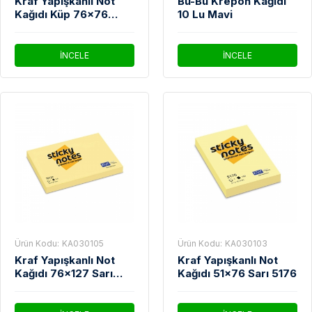
Kraf Yapışkanlı Not
Bu-Bu Krepon Kağıdı
Kağıdı Küp 76x76
10 Lu Mavi
400yp Neon
İNCELE
İNCELE
Ürün Kodu:
KA030105
Ürün Kodu:
KA030103
Kraf Yapışkanlı Not
Kraf Yapışkanlı Not
Kağıdı 76x127 Sarı
Kağıdı 51x76 Sarı 5176
76127