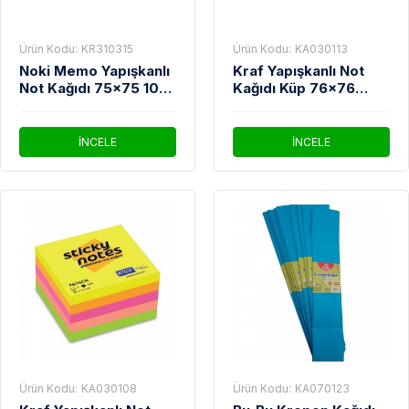
Ürün Kodu:
KR310315
Ürün Kodu:
KA030113
Noki Memo Yapışkanlı
Kraf Yapışkanlı Not
Not Kağıdı 75x75 100
Kağıdı Küp 76x76
YP 12007 Sarı
400yp Pastel
İNCELE
İNCELE
Ürün Kodu:
KA030108
Ürün Kodu:
KA070123