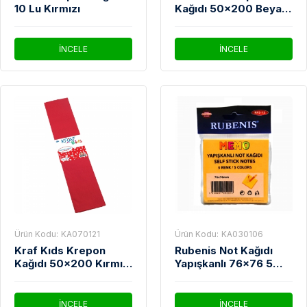
10 Lu Kırmızı
Kağıdı 50x200 Beyaz
10'lu
İNCELE
İNCELE
Ürün Kodu:
KA070121
Ürün Kodu:
KA030106
Kraf Kıds Krepon
Rubenis Not Kağıdı
Kağıdı 50x200 Kırmızı
Yapışkanlı 76x76 5
10'lu
Renk
İNCELE
İNCELE