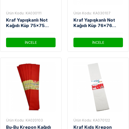
Ürün Kodu:
KA030111
Ürün Kodu:
KA030107
Kraf Yapışkanlı Not
Kraf Yapışkanlı Not
Kağıdı Küp 75x75
Kağıdı Küp 76x76
400cp Neon
400yp Bright
İNCELE
İNCELE
Ürün Kodu:
KA020103
Ürün Kodu:
KA070122
Bu-Bu Krepon Kağıdı
Kraf Kıds Krepon