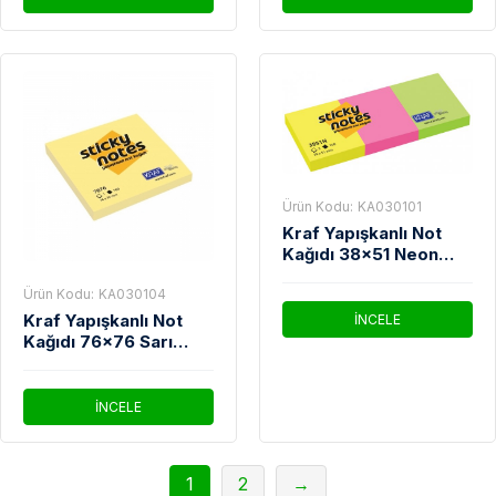
Ürün Kodu:
KA030101
Kraf Yapışkanlı Not
Kağıdı 38x51 Neon
3851n 3 Lü
Ürün Kodu:
KA030104
Kraf Yapışkanlı Not
İNCELE
Kağıdı 76x76 Sarı
7676
İNCELE
1
2
→