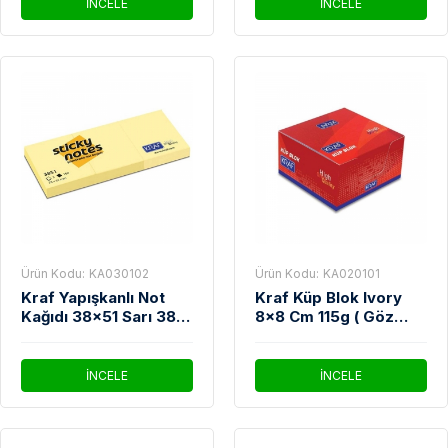
İNCELE
İNCELE
Ürün Kodu:
KA030102
Ürün Kodu:
KA020101
Kraf Yapışkanlı Not
Kraf Küp Blok Ivory
Kağıdı 38x51 Sarı 3851
8x8 Cm 115g ( Göz
3'lü
Yormayan )
İNCELE
İNCELE