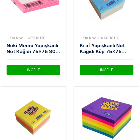
Ürün Kodu:
KR310120
Ürün Kodu:
KA030112
Noki Memo Yapışkanlı
Kraf Yapışkanlı Not
Not Kağıdı 75x75 80
Kağıdı Küp 75x75
YP 12165K Pembe
400cp Neon
İNCELE
İNCELE