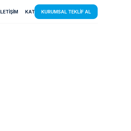
İLETIŞIM
KATALOG
KURUMSAL TEKLİF AL
Temizlik
E-Ticaret
Ürünleri
Listensi
iye
el
Etkin Temizlik Çözümleri Sunan
Farklı Kategorilerde Binlerce
 Insan
Ürünlerle Hijyen Standartlarınızı
Ürünü Listensi Güvencesiyle
lendiriyoruz.
Yükseltiyoruz.
Satışa Sunuyoruz.