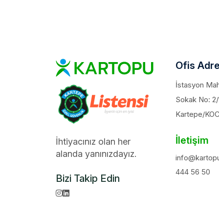
Ofis Adre
İstasyon Maha
Sokak No: 2/
Kartepe/KO
İletişim
İhtiyacınız olan her
alanda yanınızdayız.
info@kartopu
444 56 50
Bizi Takip Edin