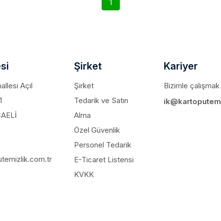
1
si
Şirket
Kariyer
llesi Açıl
Şirket
Bizimle çalışmak 
1
Tedarik ve Satın
ik@kartoputemi
CAELİ
Alma
Özel Güvenlik
Personel Tedarik
temizlik.com.tr
E-Ticaret Listensi
KVKK