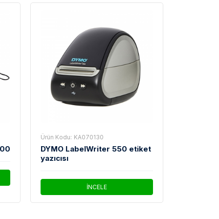
Ürün Kodu:
KA070130
500
DYMO LabelWriter 550 etiket
yazıcısı
İNCELE