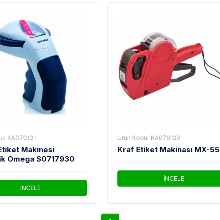
u:
KA070131
Ürün Kodu:
KA070129
tiket Makinesi
Kraf Etiket Makinası MX-5
ik Omega S0717930
İNCELE
İNCELE