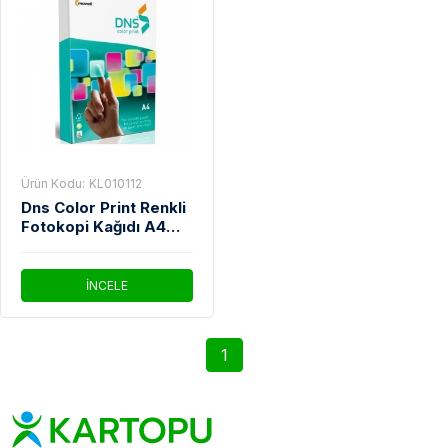
Ürün Kodu:
KL010112
Dns Color Print Renkli
Fotokopi Kağıdı A4
100 gm 500'Lü
İNCELE
1