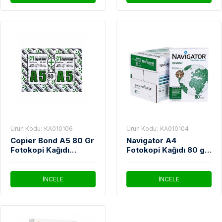
Ürün Kodu:
KA010106
Ürün Kodu:
KA010104
Copier Bond A5 80 Gr
Navigator A4
Fotokopi Kağıdı
Fotokopi Kağıdı 80 g 1
1000'Li
Koli 5 Paket (2.500
Sayfa)
İNCELE
İNCELE