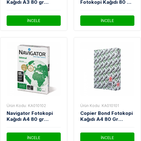
Kağıdı A3 80 gr
Fotokopi Kağıdı 80 Gr
500'Lü
1 Koli 5 Paket (2.500
Sayfa)
İNCELE
İNCELE
Ürün Kodu:
KA010102
Ürün Kodu:
KA010101
Navigator Fotokopi
Copier Bond Fotokopi
Kağıdı A4 80 gr
Kağıdı A4 80 Gr
500'Lü
500'Lü
İNCELE
İNCELE