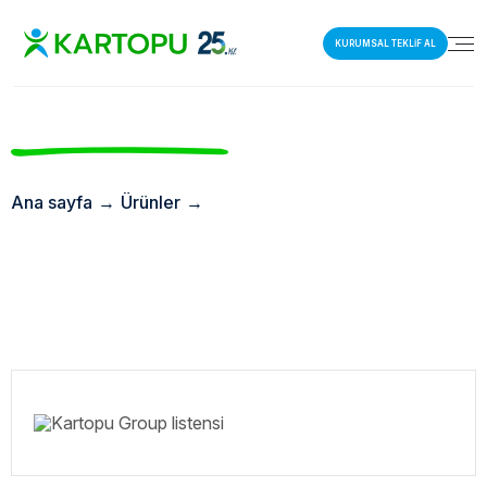
KURUMSAL TEKLİF AL
Ana sayfa
→
Ürünler
→