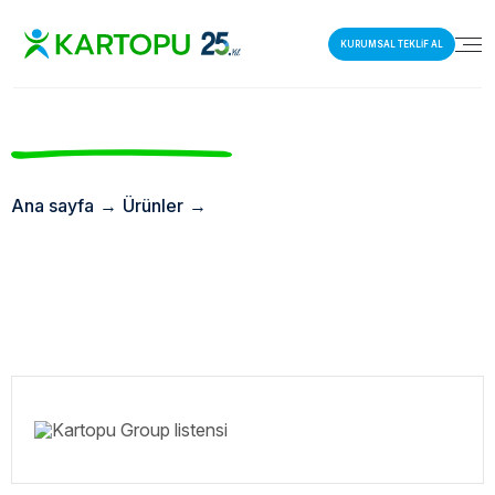
KURUMSAL TEKLİF AL
Ana sayfa
→
Ürünler
→