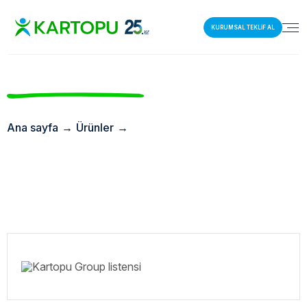
KURUMSAL TEKLİF AL
Ana sayfa
→
Ürünler
→