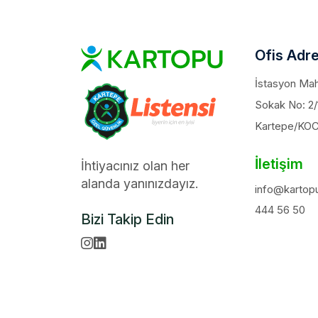
Ofis Adre
İstasyon Maha
Sokak No: 2/
Kartepe/KO
İletişim
İhtiyacınız olan her
alanda yanınızdayız.
info@kartopu
444 56 50
Bizi Takip Edin