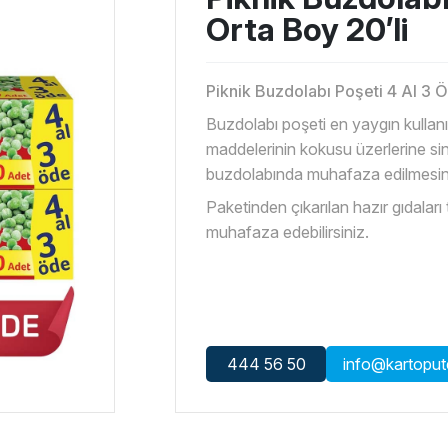
Orta Boy 20’li
Piknik Buzdolabı Poşeti 4 Al 3 Ö
Buzdolabı poşeti en yaygın kullanım
maddelerinin kokusu üzerlerine si
buzdolabında muhafaza edilmesin
Paketinden çıkarılan hazır gıdaları
muhafaza edebilirsiniz.
444 56 50
info@kartopute