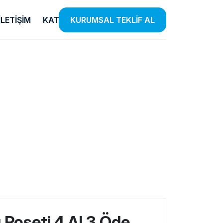
İLETIŞIM
KATALOG
KURUMSAL TEKLİF AL
Temizlik
E-Ticaret
Ürünleri
Listensi
iye
el
Etkin Temizlik Çözümleri Sunan
Farklı Kategorilerde Binlerce
 Insan
Ürünlerle Hijyen Standartlarınızı
Ürünü Listensi Güvencesiyle
lendiriyoruz.
Yükseltiyoruz.
Satışa Sunuyoruz.
 Poşeti 4 Al 3 Öde