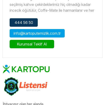
seçilmiş kahve çekirdeklerimiz hiç olmadığı kadar
incecik öğütülür, Coffe-Mate ile harmanlanır ve her
yudumuyla kahve keyfinize keyif katar.
444 56 50
48'li Nescafe Fındık Aromalı 3 Ü 1 Arada
info@kartoputemizlik.com.tr
Kurumsal Teklif Al
İhtiyacınız olan her alanda