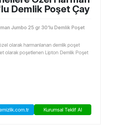
lu Demlik Poşet Çay
rman Jumbo 25 gr 30'lu Demlik Poşet
e özel olarak harmanlanan demlik poşet
det olarak poşetlenen Lipton Demlik Poşet
mizlik.com.tr
Kurumsal Teklif Al