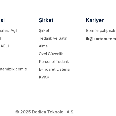
si
Şirket
Kariyer
llesi Açıl
Şirket
Bizimle çalışmak 
1
Tedarik ve Satın
ik@kartoputemi
CAELİ
Alma
Özel Güvenlik
Personel Tedarik
temizlik.com.tr
E-Ticaret Listensi
KVKK
© 2025
Dedica Teknoloji A.Ş.