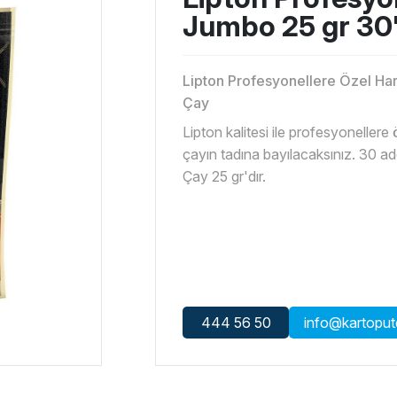
Jumbo 25 gr 30'
Lipton Profesyonellere Özel Ha
Çay
Lipton kalitesi ile profesyoneller
çayın tadına bayılacaksınız. 30 a
Çay 25 gr'dır.
444 56 50
info@kartopute