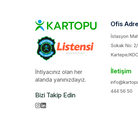
Ofis Adre
İstasyon Maha
Sokak No: 2/
Kartepe/KO
İletişim
İhtiyacınız olan her
alanda yanınızdayız.
info@kartopu
444 56 50
Bizi Takip Edin