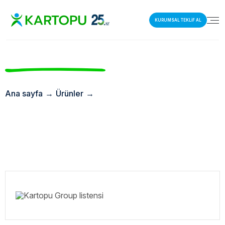
KURUMSAL TEKLİF AL
Ana sayfa
→
Ürünler
→