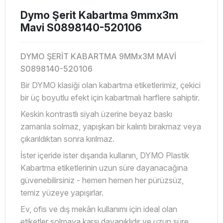
Dymo Şerit Kabartma 9mmx3m
Mavi S0898140-520106
DYMO ŞERİT KABARTMA 9MMx3M MAVİ
S0898140-520106
Bir DYMO klasiği olan kabartma etiketlerimiz, çekici
bir üç boyutlu efekt için kabartmalı harflere sahiptir.
Keskin kontrastlı siyah üzerine beyaz baskı
zamanla solmaz, yapışkan bir kalıntı bırakmaz veya
çıkarıldıktan sonra kırılmaz.
İster içeride ister dışarıda kullanın, DYMO Plastik
Kabartma etiketlerinin uzun süre dayanacağına
güvenebilirsiniz - hemen hemen her pürüzsüz,
temiz yüzeye yapışırlar.
Ev, ofis ve dış mekân kullanımı için ideal olan
etiketler solmaya karşı dayanıklıdır ve uzun süre