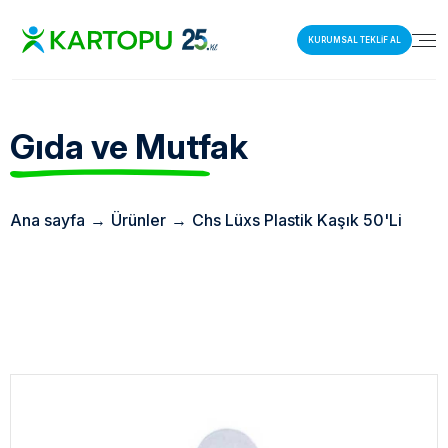
KURUMSAL TEKLİF AL
Gıda ve Mutfak
Ana sayfa
→
Ürünler
→
Chs Lüxs Plastik Kaşık 50'Li