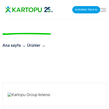
KURUMSAL TEKLİF AL
Ana sayfa
→
Ürünler
→