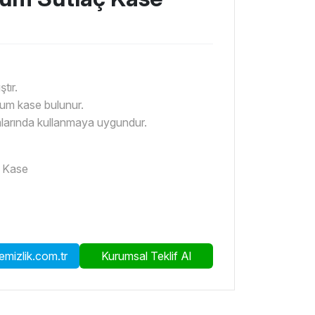
tır.
yum kase bulunur.
amlarında kullanmaya uygundur.
ç Kase
mizlik.com.tr
Kurumsal Teklif Al