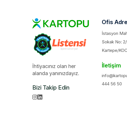
Ofis Adre
İstasyon Maha
Sokak No: 2/
Kartepe/KO
İletişim
İhtiyacınız olan her
alanda yanınızdayız.
info@kartopu
444 56 50
Bizi Takip Edin