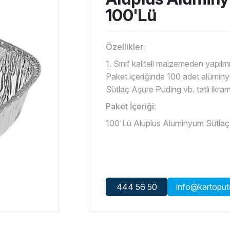
100'Lü
Özellikler:
1. Sınıf kaliteli malzemeden yapılmış
Paket içeriğinde 100 adet alümin
Sütlaç Aşure Puding vb. tatlı ikr
Paket İçeriği:
100'Lü Aluplus Aluminyum Sütla
444 56 50
info@kartopute