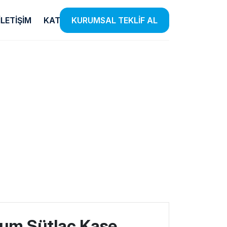
İLETIŞIM
KATALOG
KURUMSAL TEKLİF AL
Temizlik
E-Ticaret
Ürünleri
Listensi
iye
el
Etkin Temizlik Çözümleri Sunan
Farklı Kategorilerde Binlerce
 Insan
Ürünlerle Hijyen Standartlarınızı
Ürünü Listensi Güvencesiyle
lendiriyoruz.
Yükseltiyoruz.
Satışa Sunuyoruz.
yum Sütlaç Kase