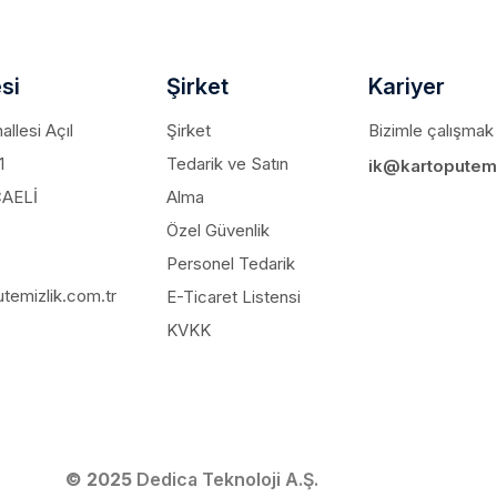
si
Şirket
Kariyer
llesi Açıl
Şirket
Bizimle çalışmak 
1
Tedarik ve Satın
ik@kartoputemi
CAELİ
Alma
Özel Güvenlik
Personel Tedarik
temizlik.com.tr
E-Ticaret Listensi
KVKK
© 2025
Dedica Teknoloji A.Ş.